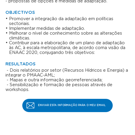
- propostas de opções e medidas de adaptação.
OBJECTIVOS
Promover a integração da adaptação em políticas
sectoriais.
Implementar medidas de adaptação.
Melhorar o nível de conhecimento sobre as alterações
climáticas.
Contribuir para a elaboração de um plano de adaptação
às AC, à escala metropolitana, de acordo coma visão da
ENAAC 2020, conjugando três objetivos:
RESULTADOS
- Dois relatórios por setor (Recursos Hídricos e Energia) a
integrar o PMAAC-AML;
- Mapas e outra informação georreferenciada;
- Sensibilização e formação de pessoas através de
workshops.
ENVIAR ESTA INFORMAÇÃO PARA O MEU EMAIL