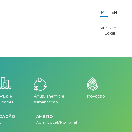
PT
EN
REGISTO
LOGIN
Água e
Água, energia e
Inovação
cidades
alimentação
ICAÇÃO
ÂMBITO
s
Adm. Local/Regional