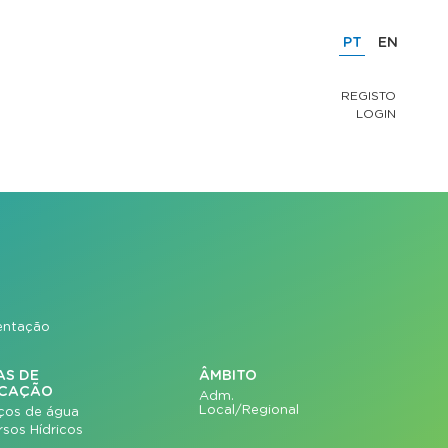
PT
EN
REGISTO
LOGIN
mentação
AS DE
ÂMBITO
ICAÇÃO
Adm.
Local/Regional
iços de água
rsos Hídricos